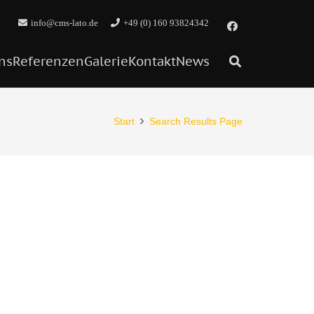
info@cms-lato.de
+49 (0) 160 93824342
ns
Referenzen
Galerie
Kontakt
News
Start
Search Results Page