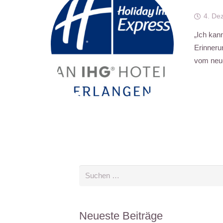
4. De
„Ich kann
Erinneru
vom neue
Suchen
nach:
Neueste Beiträge