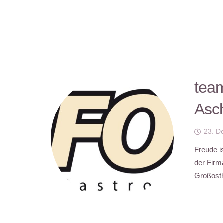
team
Asc
23. D
Freude i
der Firm
Großosth