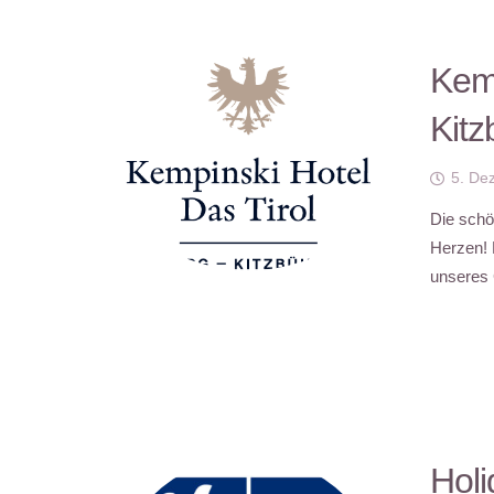
Kemp
Kitz
5. De
Die schö
Herzen! 
unseres 
Holi