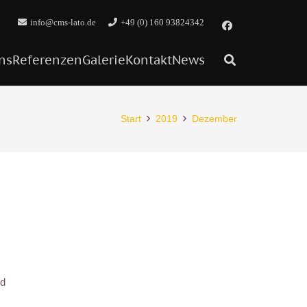
info@cms-lato.de
+49 (0) 160 93824342
ns
Referenzen
Galerie
Kontakt
News
Start
2019
Dezember
nd